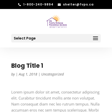
1-800-240-9894
shelter@fvps.ca
Select Page
Blog Title 1
by
|
Aug 1, 2018
|
Uncategorized
Lorem ipsum dolor sit amet, consectetur adipiscing
elit. Curabitur tincidunt mollis ante non volutpat.
Nam consequat diam nec leo rutrum tempus. Nulla
accumsan eros nec sem tempus scelerisque. Morbi